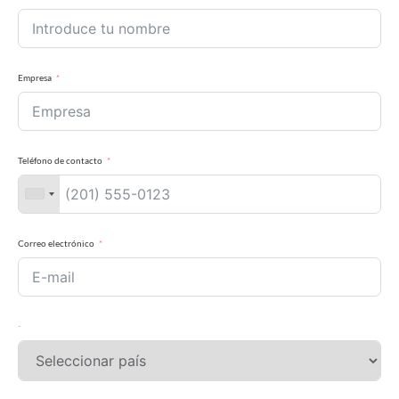
Empresa
Teléfono de contacto
Correo electrónico
País