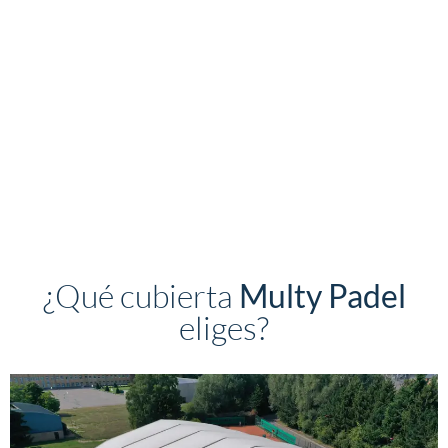
Y las fijaciones de la
cubierta doble
Para el anclaje de los pabellones Multy es necesario la
realización de zapatas individuales o riostra continua y
éstas dependerán del tamaño de la cubierta.
Habitualmente la conexión entre la estructura y las
cimentaciones se realiza mediante taco químico.
¿Qué cubierta
Multy Padel
eliges?