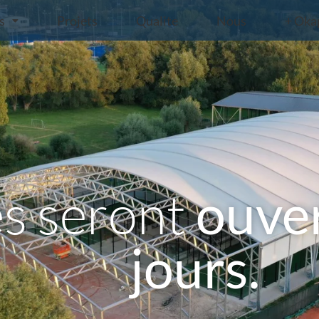
s
Projets
Qualite
Nous
+ Oka
es seront
ouver
jours.