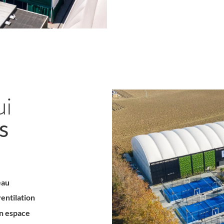
ui
s
eau
entilation
n espace