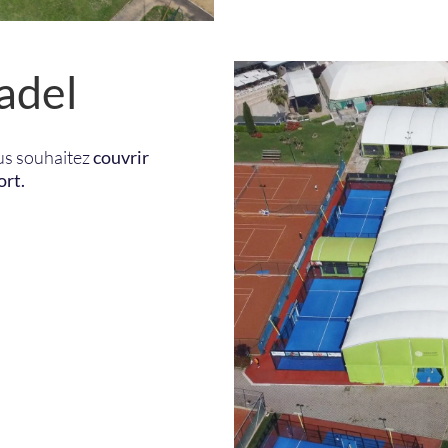
adel
ous souhaitez
couvrir
ort.